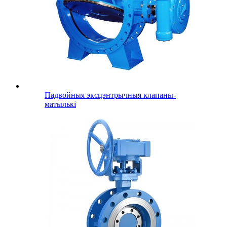
Падвойныя эксцэнтрычныя клапаны-
матылькі