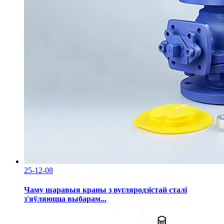
25-12-08
Чаму шаравыя краны з вугляродзістай сталі
з'яўляюцца выбарам...