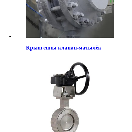
Крыягенны клапан-матылёк