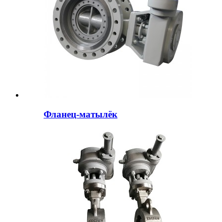
Фланец-матылёк