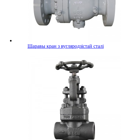
Шаравы кран з вугляродзістай сталі