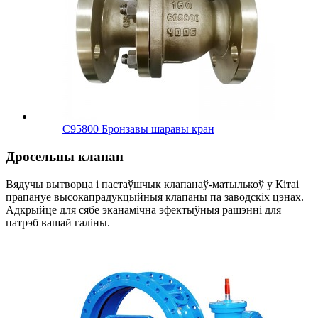
C95800 Бронзавы шаравы кран
Дросельны клапан
Вядучы вытворца і пастаўшчык клапанаў-матылькоў у Кітаі
прапануе высокапрадукцыйныя клапаны па заводскіх цэнах.
Адкрыйце для сябе эканамічна эфектыўныя рашэнні для
патрэб вашай галіны.