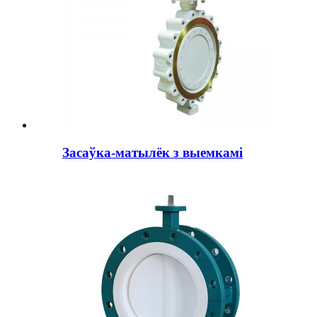
Засаўка-матылёк з выемкамі