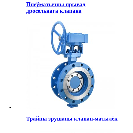
Пнеўматычны прывад
дросельнага клапана
Трайны зрушаны клапан-матылёк