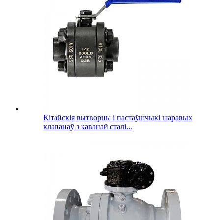
Кітайскія вытворцы і пастаўшчыкі шаравых
клапанаў з каванай сталі...