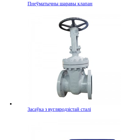
Пнеўматычны шаравы клапан
Засаўка з вугляродзістай сталі