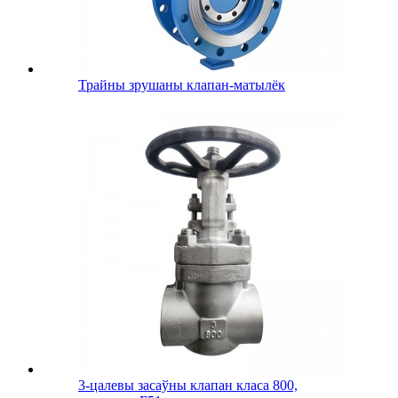
Трайны зрушаны клапан-матылёк
3-цалевы засаўны клапан класа 800,