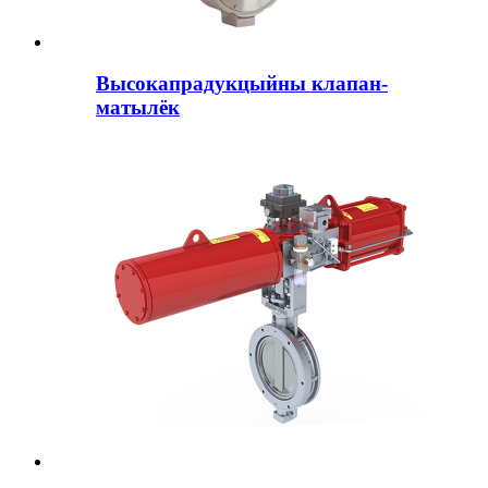
Высокапрадукцыйны клапан-
матылёк