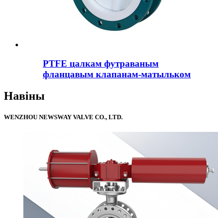
PTFE цалкам футраваным
фланцавым клапанам-матыльком
Навіны
WENZHOU NEWSWAY VALVE CO., LTD.