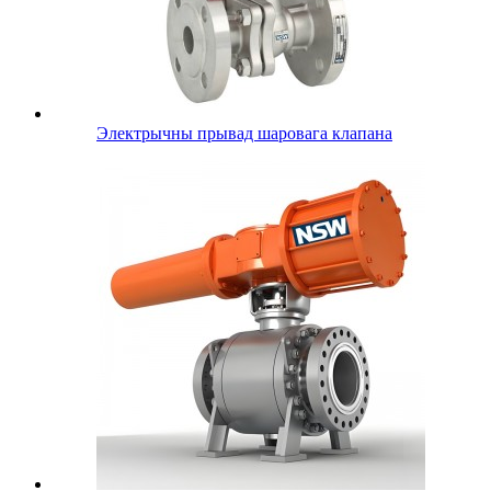
Электрычны прывад шаровага клапана