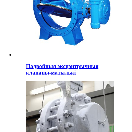
Падвойныя эксцэнтрычныя
клапаны-матылькі