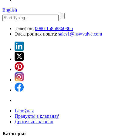
English
Тэлефон:
0086-15858860365
Электронная пошта:
sales1@nswvalve.com
Галоўная
Прадукты з клапанаў
Дросельны клапан
Катэгорыі