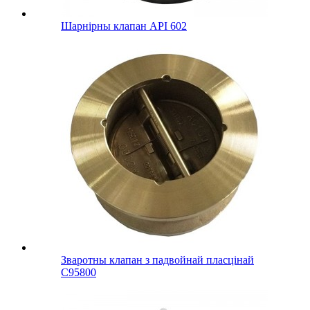
Шарнірны клапан API 602
Зваротны клапан з падвойнай пласцінай
C95800