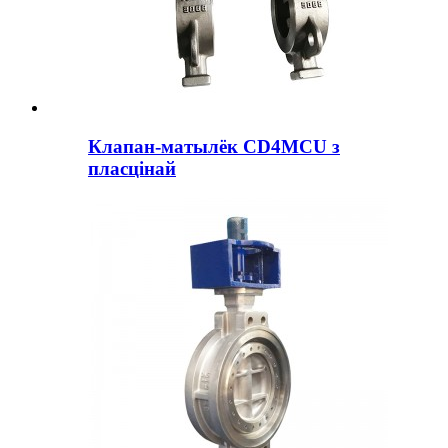
Клапан-матылёк CD4MCU з
пласцінай