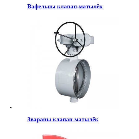
Вафельны клапан-матылёк
Звараны клапан-матылёк