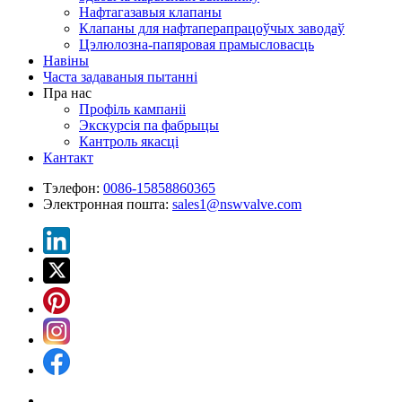
Нафтагазавыя клапаны
Клапаны для нафтаперапрацоўчых заводаў
Цэлюлозна-папяровая прамысловасць
Навіны
Часта задаваныя пытанні
Пра нас
Профіль кампаніі
Экскурсія па фабрыцы
Кантроль якасці
Кантакт
Тэлефон:
0086-15858860365
Электронная пошта:
sales1@nswvalve.com