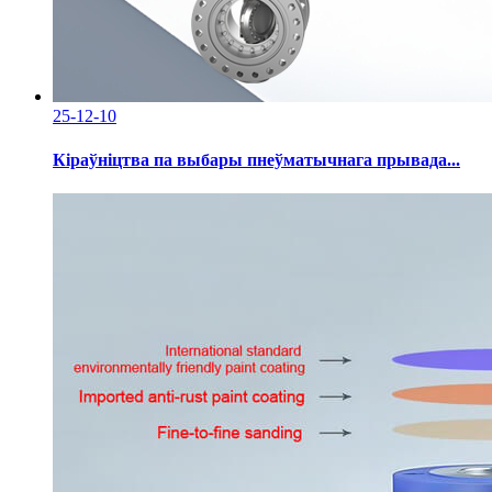
25-12-10
Кіраўніцтва па выбары пнеўматычнага прывада...