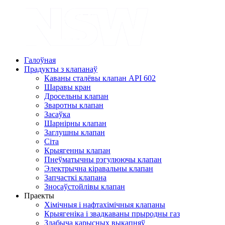
Галоўная
Прадукты з клапанаў
Каваны сталёвы клапан API 602
Шаравы кран
Дросельны клапан
Зваротны клапан
Засаўка
Шарнірны клапан
Заглушны клапан
Сіта
Крыягенны клапан
Пнеўматычны рэгулюючы клапан
Электрычна кіравальны клапан
Запчасткі клапана
Зносаўстойлівы клапан
Праекты
Хімічныя і нафтахімічныя клапаны
Крыягеніка і звадкаваны прыродны газ
Здабыча карысных выкапняў