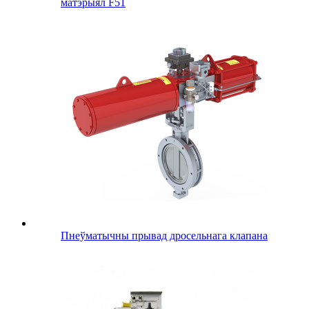
матэрыял F51
Пнеўматычны прывад дросельнага клапана