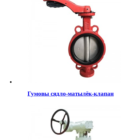
Гумовы сядло-матылёк-клапан