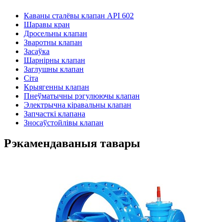
Каваны сталёвы клапан API 602
Шаравы кран
Дросельны клапан
Зваротны клапан
Засаўка
Шарнірны клапан
Заглушны клапан
Сіта
Крыягенны клапан
Пнеўматычны рэгулюючы клапан
Электрычна кіравальны клапан
Запчасткі клапана
Зносаўстойлівы клапан
Рэкамендаваныя тавары