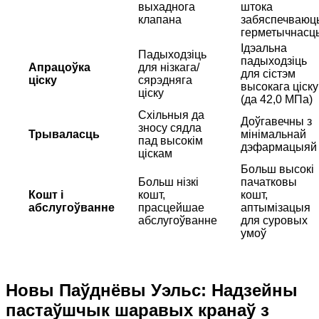
выхаднога
штока
клапана
забяспечваюц
герметычнасц
Ідэальна
Падыходзіць
падыходзіць
Апрацоўка
для нізкага/
для сістэм
ціску
сярэдняга
высокага ціску
ціску
(да 42,0 МПа)
Схільныя да
Доўгавечны з
зносу сядла
Трываласць
мінімальнай
пад высокім
дэфармацыяй
ціскам
Больш высокі
Больш нізкі
пачатковы
Кошт і
кошт,
кошт,
абслугоўванне
прасцейшае
аптымізацыя
абслугоўванне
для суровых
умоў
Новы Паўднёвы Уэльс: Надзейны
пастаўшчык шаравых кранаў з