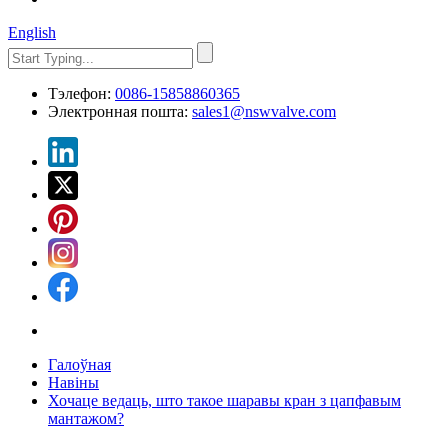
English
Тэлефон:
0086-15858860365
Электронная пошта:
sales1@nswvalve.com
Галоўная
Навіны
Хочаце ведаць, што такое шаравы кран з цапфавым
мантажом?