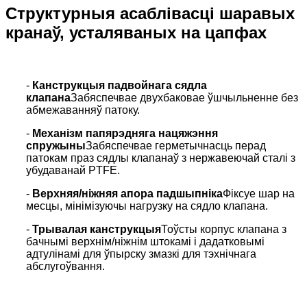
Структурныя асаблівасці шаравых
кранаў, усталяваных на цапфах
-
Канструкцыя падвойнага сядла
клапана
Забяспечвае двухбаковае ўшчыльненне без
абмежаванняў патоку.
-
Механізм папярэдняга нацяжэння
спружыны
Забяспечвае герметычнасць перад
патокам праз сядлы клапанаў з нержавеючай сталі з
убудаванай PTFE.
-
Верхняя/ніжняя апора падшыпніка
Фіксуе шар на
месцы, мінімізуючы нагрузку на сядло клапана.
-
Трывалая канструкцыя
Тоўсты корпус клапана з
бачнымі верхнім/ніжнім штокамі і дадатковымі
адтулінамі для ўпырску змазкі для тэхнічнага
абслугоўвання.