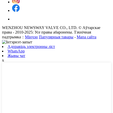
WENZHOU NEWSWAY VALVE CO., LTD. © Аўтарскае
права - 2010-2025: Усе правы абаронены. Тэхнічная
падтрымка：
Мінчэн
Папулярныя тавары
-
Мапа сайта
Адправіць электронны ліст
WhatsApp
Жывы чат
x