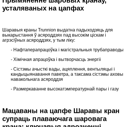
Прымяненне шаровых кранаў,
усталяваных на цапфах
Шаравыя краны Trunnion выдатна падыходзяць для
выкарыстання ў асяроддзях пад высокім ціскам і
агрэсіўных асяроддзях, у тым ліку:
- Нафтаперапрацоўка і магістральныя трубаправоды
- Хімічная апрацоўка і вытворчасць энергіі
- Сістэмы ачысткі вады, ацяплення, вентыляцыі і
кандыцыянавання паветра, а таксама сістэмы аховы
навакольнага асяроддзя
- Размеркаванне высокатэмпературнай пары і газу
Мацаваны на цапфе
Шаравы кран
супраць плаваючага шаровага
крана: ключавыя адрозненні