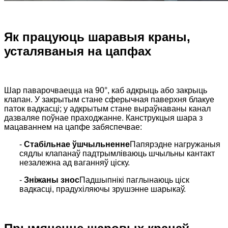
Як працуюць шаравыя краны,
усталяваныя на цапфах
Шар паварочваецца на 90°, каб адкрыць або закрыць
клапан. У закрытым стане сферычная паверхня блакуе
паток вадкасці; у адкрытым стане выраўнаваны канал
дазваляе поўнае праходжанне. Канструкцыя шара з
мацаваннем на цапфе забяспечвае:
-
Стабільнае ўшчыльненне
Папярэдне нагружаныя
сядлы клапанаў падтрымліваюць шчыльны кантакт
незалежна ад ваганняў ціску.
-
Зніжаны знос
Падшыпнікі паглынаюць ціск
вадкасці, прадухіляючы зрушэнне шарыкаў.