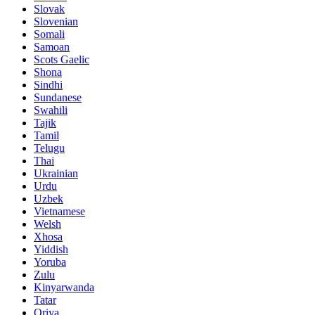
Slovak
Slovenian
Somali
Samoan
Scots Gaelic
Shona
Sindhi
Sundanese
Swahili
Tajik
Tamil
Telugu
Thai
Ukrainian
Urdu
Uzbek
Vietnamese
Welsh
Xhosa
Yiddish
Yoruba
Zulu
Kinyarwanda
Tatar
Oriya