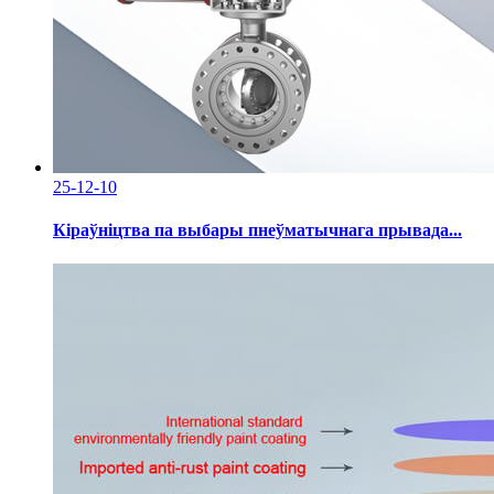
25-12-10
Кіраўніцтва па выбары пнеўматычнага прывада...