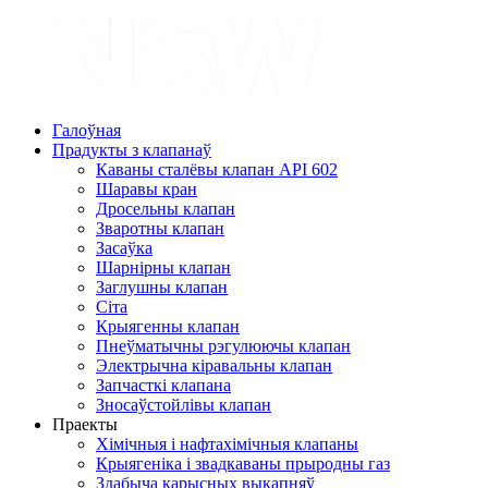
Галоўная
Прадукты з клапанаў
Каваны сталёвы клапан API 602
Шаравы кран
Дросельны клапан
Зваротны клапан
Засаўка
Шарнірны клапан
Заглушны клапан
Сіта
Крыягенны клапан
Пнеўматычны рэгулюючы клапан
Электрычна кіравальны клапан
Запчасткі клапана
Зносаўстойлівы клапан
Праекты
Хімічныя і нафтахімічныя клапаны
Крыягеніка і звадкаваны прыродны газ
Здабыча карысных выкапняў