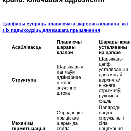
Цапфавы супраць плаваючага шаровага клапана: які
з іх падыходзіць для вашага прымянення
Плаваючы
Шаравы кран
Асаблівасць
шаравы
усталяваны
клапан
на цапфе
Шарыкавы
цапф,
Шарыкавыя
усталяваны з
паплаўкі;
дапамогай
адзінарнае
Структура
верхняга/
ніжняе
ніжняга
злучэнне
стрыжняў;
штока
рухомыя
сядлы
Папярэдні
Сярэдні ціск
націск
прыціскае
спружыны і
Механізм
шарык да
сіла
герметызацыі
сядла
нацяжэння