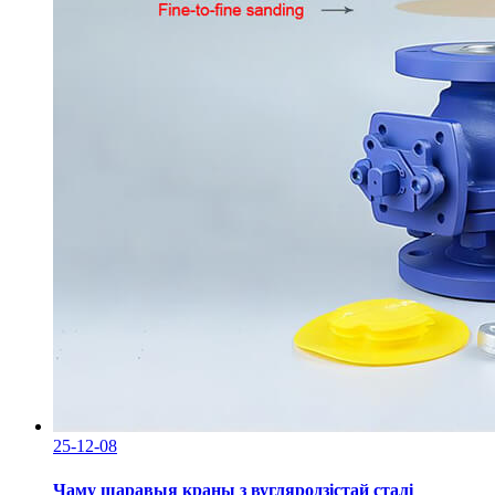
25-12-08
Чаму шаравыя краны з вугляродзістай сталі