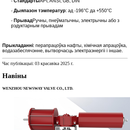
-
Стандарты
API, ANSI, GB, DIN
-
Дыяпазон тэмператур
: ад -196°C да +550°C
-
Прывад
Ручны, пнеўматычны, электрычны або з
рэдуктарным прывадам
Прыкладанні
: перапрацоўка нафты, хімічная апрацоўка,
водазабеспячэнне, вытворчасць электраэнергіі і іншае.
Час публікацыі: 03 красавіка 2025 г.
Навіны
WENZHOU NEWSWAY VALVE CO., LTD.