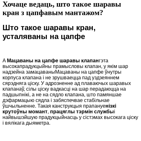
Хочаце ведаць, што такое шаравы
кран з цапфавым мантажом?
Што такое шаравы кран,
усталяваны на цапфе
A
Мацаваны на цапфе
шаравы клапан
гэта
высокапрадукцыйны прамысловы клапан, у якім шар
надзейна замацаваны
Мацаваны на цапфе
ўнутры
корпуса клапана і не зрушваецца пад уздзеяннем
сярэдняга ціску. У адрозненне ад плаваючых шаравых
клапанаў, сілы ціску вадкасці на шар перадаюцца на
падшыпнікі, а не на сядло клапана, што памяншае
дэфармацыю сядла і забяспечвае стабільнае
ўшчыльненне. Такая канструкцыя прапануе
нізкі
крутоўны момант
,
працяглы тэрмін службы
і
найвышэйшую прадукцыйнасць у сістэмах высокага ціску
і вялікага дыяметра.