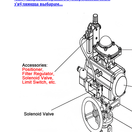
з'яўляюцца выбарам...