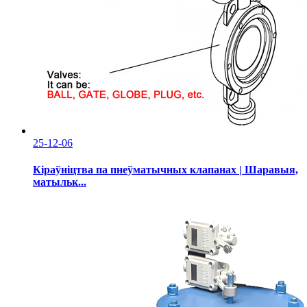
25-12-06
Кіраўніцтва па пнеўматычных клапанах | Шаравыя,
матыльк...