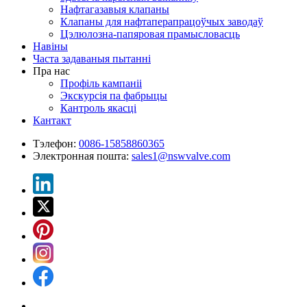
Нафтагазавыя клапаны
Клапаны для нафтаперапрацоўчых заводаў
Цэлюлозна-папяровая прамысловасць
Навіны
Часта задаваныя пытанні
Пра нас
Профіль кампаніі
Экскурсія па фабрыцы
Кантроль якасці
Кантакт
Тэлефон:
0086-15858860365
Электронная пошта:
sales1@nswvalve.com