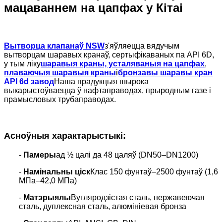
мацаваннем на цапфах у Кітаі
Вытворца клапанаў NSW
з'яўляецца вядучым
вытворцам шаравых кранаў, сертыфікаваных па API 6D,
у тым ліку
шаравыя краны, усталяваныя на цапфах
,
плаваючыя шаравыя краны
і
бронзавы шаравы кран
API 6d завод
Наша прадукцыя шырока
выкарыстоўваецца ў нафтаправодах, прыродным газе і
прамысловых трубаправодах.
Асноўныя характарыстыкі:
-
Памеры
ад ½ цалі да 48 цаляў (DN50–DN1200)
-
Намінальны ціск
Клас 150 фунтаў–2500 фунтаў (1,6
МПа–42,0 МПа)
-
Матэрыялы
Вугляродзістая сталь, нержавеючая
сталь, дуплексная сталь, алюмініевая бронза