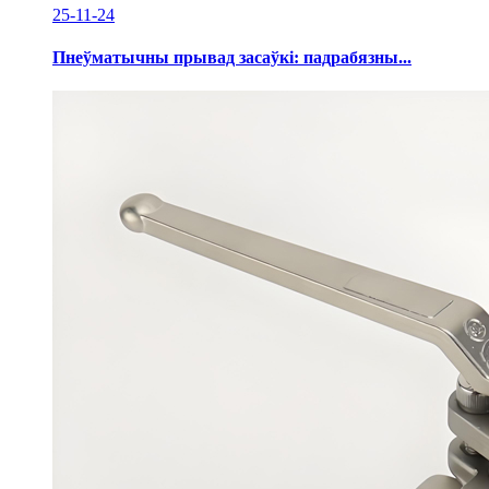
25-11-24
Пнеўматычны прывад засаўкі: падрабязны...