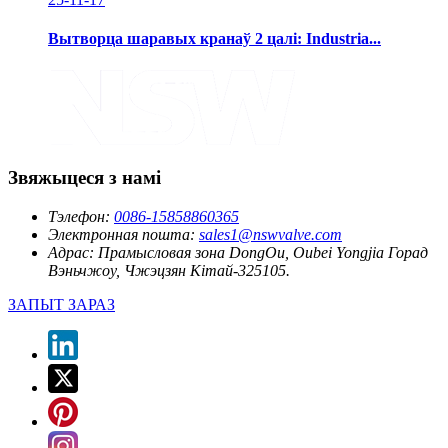
Вытворца шаравых кранаў 2 цалі: Industria...
Звяжыцеся з намі
Тэлефон:
0086-15858860365
Электронная пошта:
sales1@nswvalve.com
Адрас:
Прамысловая зона DongOu, Oubei Yongjia Горад
Вэньчжоу, Чжэцзян Кітай-325105.
ЗАПЫТ ЗАРАЗ