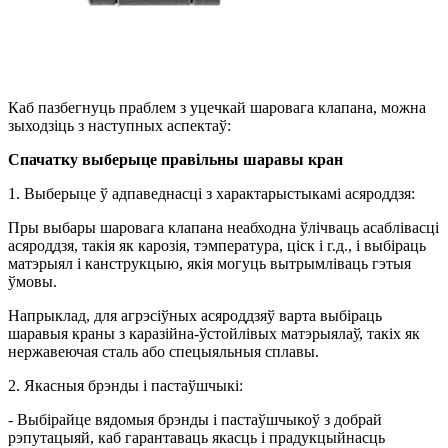
Каб пазбегнуць праблем з уцечкай шаровага клапана, можна
зыходзіць з наступных аспектаў:
Спачатку выберыце правільны шаравы кран
1. Выберыце ў адпаведнасці з характарыстыкамі асяроддзя:
Пры выбары шаровага клапана неабходна ўлічваць асаблівасці
асяроддзя, такія як карозія, тэмпература, ціск і г.д., і выбіраць
матэрыял і канструкцыю, якія могуць вытрымліваць гэтыя
ўмовы.
Напрыклад, для агрэсіўных асяроддзяў варта выбіраць
шаравыя краны з каразійна-ўстойлівых матэрыялаў, такіх як
нержавеючая сталь або спецыяльныя сплавы.
2. Якасныя брэнды і пастаўшчыкі:
- Выбірайце вядомыя брэнды і пастаўшчыкоў з добрай
рэпутацыяй, каб гарантаваць якасць і прадукцыйнасць