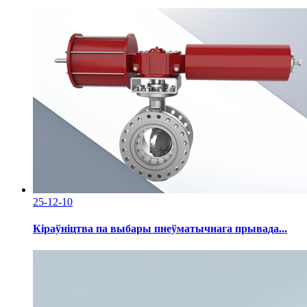
25-12-10
Кіраўніцтва па выбары пнеўматычнага прывада...