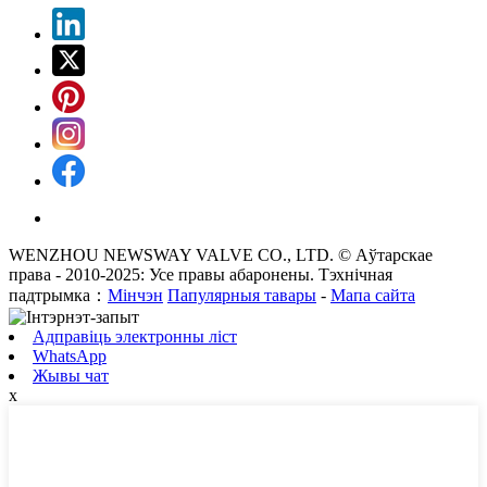
WENZHOU NEWSWAY VALVE CO., LTD. © Аўтарскае
права - 2010-2025: Усе правы абаронены. Тэхнічная
падтрымка：
Мінчэн
Папулярныя тавары
-
Мапа сайта
Адправіць электронны ліст
WhatsApp
Жывы чат
x