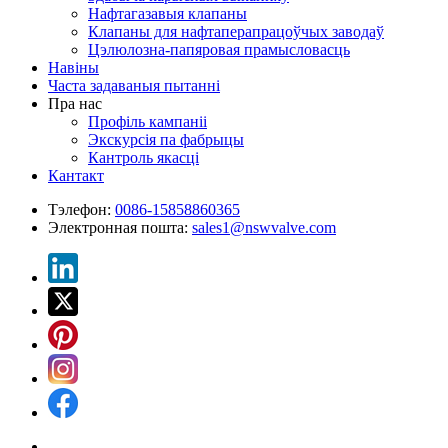
Нафтагазавыя клапаны
Клапаны для нафтаперапрацоўчых заводаў
Цэлюлозна-папяровая прамысловасць
Навіны
Часта задаваныя пытанні
Пра нас
Профіль кампаніі
Экскурсія па фабрыцы
Кантроль якасці
Кантакт
Тэлефон:
0086-15858860365
Электронная пошта:
sales1@nswvalve.com