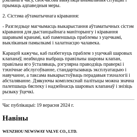
прымаць адпаведныя меры.
2. Сістэма аўтаматычнага кіравання:
- Разгледзьце магчымасць выкарыстання аўтаматычных сістэм
кіравання для дыстанцыйнага маніторынгу і кіравання
шаравымі кранамі, каб паменшыць праблемы з уцечкамі,
выкліканыя памылкамі і халатнасцю чалавека.
Карацей кажучы, каб пазбегнуць праблем з уцечкай шаровых
клапанаў, неабходна выбраць правільны шаровы клапан,
правільна яго ўсталяваць, рэгулярна праводзіць праверкі і
тэхнічнае абслугоўванне, стандартызаваць эксплуатацыю і
навучанне, а таксама выкарыстоўваць перадавыя тэхналогіі і
абсталяванне. Дзякуючы комплекснай палітыцы можна значна
палепшыць бяспеку і надзейнасць шаровых клапанаў і знізіць
рызыку ўцечкі.
Час публікацыі: 19 верасня 2024 г.
Навіны
WENZHOU NEWSWAY VALVE CO., LTD.