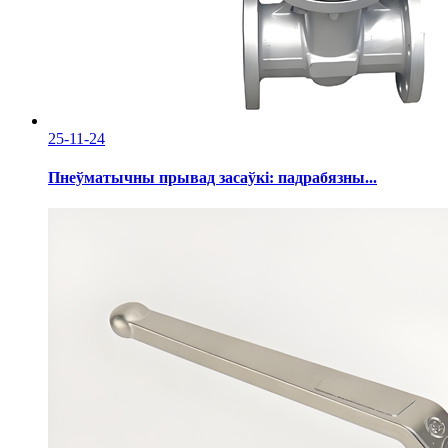
25-11-24
Пнеўматычны прывад засаўкі: падрабязны...