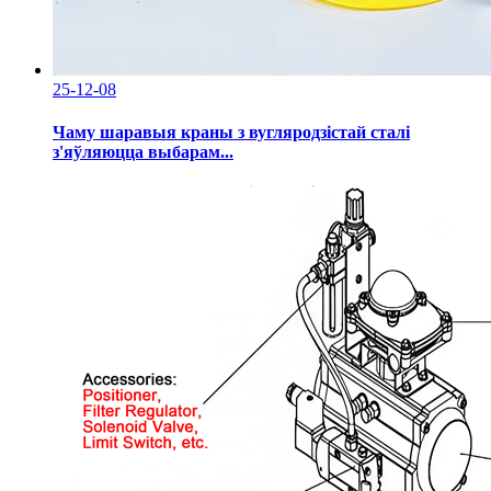
25-12-08
Чаму шаравыя краны з вугляродзістай сталі
з'яўляюцца выбарам...