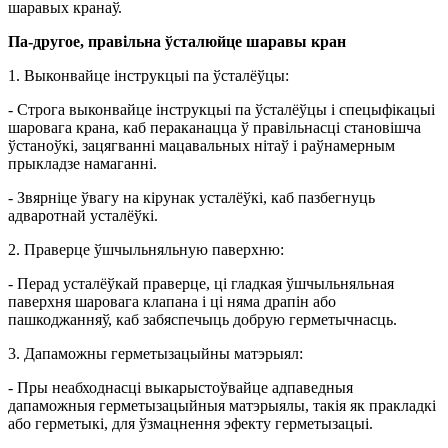
шаравых кранаў.
Па-другое, правільна ўсталюйце шаравы кран
1. Выконвайце інструкцыі па ўсталёўцы:
- Строга выконвайце інструкцыі па ўсталёўцы і спецыфікацыі
шаровага крана, каб пераканацца ў правільнасці становішча
ўстаноўкі, зацягванні мацавальных нітаў і раўнамерным
прыкладзе намаганні.
- Звярніце ўвагу на кірунак усталёўкі, каб пазбегнуць
адваротнай усталёўкі.
2. Праверце ўшчыльняльную паверхню:
- Перад усталёўкай праверце, ці гладкая ўшчыльняльная
паверхня шаровага клапана і ці няма драпін або
пашкоджанняў, каб забяспечыць добрую герметычнасць.
3. Дапаможны герметызацыйны матэрыял:
- Пры неабходнасці выкарыстоўвайце адпаведныя
дапаможныя герметызацыйныя матэрыялы, такія як пракладкі
або герметыкі, для ўзмацнення эфекту герметызацыі.