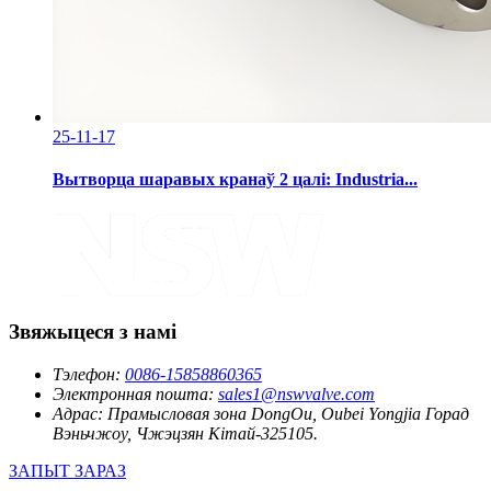
25-11-17
Вытворца шаравых кранаў 2 цалі: Industria...
Звяжыцеся з намі
Тэлефон:
0086-15858860365
Электронная пошта:
sales1@nswvalve.com
Адрас:
Прамысловая зона DongOu, Oubei Yongjia Горад
Вэньчжоу, Чжэцзян Кітай-325105.
ЗАПЫТ ЗАРАЗ