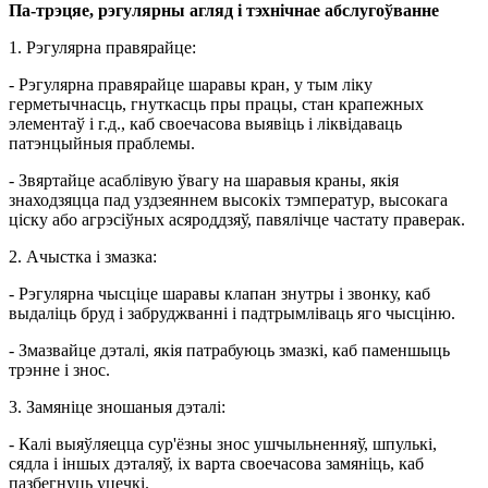
Па-трэцяе, рэгулярны агляд і тэхнічнае абслугоўванне
1. Рэгулярна правярайце:
- Рэгулярна правярайце шаравы кран, у тым ліку
герметычнасць, гнуткасць пры працы, стан крапежных
элементаў і г.д., каб своечасова выявіць і ліквідаваць
патэнцыйныя праблемы.
- Звяртайце асаблівую ўвагу на шаравыя краны, якія
знаходзяцца пад уздзеяннем высокіх тэмператур, высокага
ціску або агрэсіўных асяроддзяў, павялічце частату праверак.
2. Ачыстка і змазка:
- Рэгулярна чысціце шаравы клапан знутры і звонку, каб
выдаліць бруд і забруджванні і падтрымліваць яго чысціню.
- Змазвайце дэталі, якія патрабуюць змазкі, каб паменшыць
трэнне і знос.
3. Замяніце зношаныя дэталі:
- Калі выяўляецца сур'ёзны знос ушчыльненняў, шпулькі,
сядла і іншых дэталяў, іх варта своечасова замяніць, каб
пазбегнуць уцечкі.