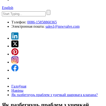
English
Тэлефон:
0086-15858860365
Электронная пошта:
sales1@nswvalve.com
Галоўная
Навіны
Як пазбегнуць праблем з уцечкай шаровага клапана?
Як пазбегнуць праблем з уцечкай