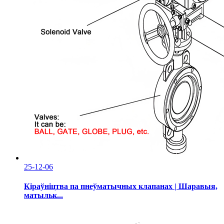
25-12-06
Кіраўніцтва па пнеўматычных клапанах | Шаравыя,
матыльк...