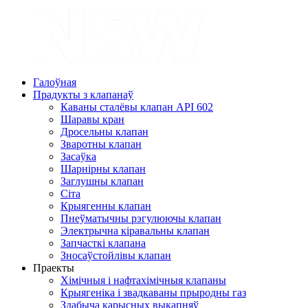
Галоўная
Прадукты з клапанаў
Каваны сталёвы клапан API 602
Шаравы кран
Дросельны клапан
Зваротны клапан
Засаўка
Шарнірны клапан
Заглушны клапан
Сіта
Крыягенны клапан
Пнеўматычны рэгулюючы клапан
Электрычна кіравальны клапан
Запчасткі клапана
Зносаўстойлівы клапан
Праекты
Хімічныя і нафтахімічныя клапаны
Крыягеніка і звадкаваны прыродны газ
Здабыча карысных выкапняў