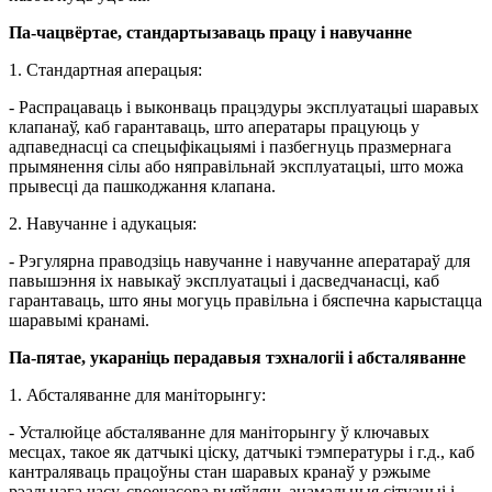
Па-чацвёртае, стандартызаваць працу і навучанне
1. Стандартная аперацыя:
- Распрацаваць і выконваць працэдуры эксплуатацыі шаравых
клапанаў, каб гарантаваць, што аператары працуюць у
адпаведнасці са спецыфікацыямі і пазбегнуць празмернага
прымянення сілы або няправільнай эксплуатацыі, што можа
прывесці да пашкоджання клапана.
2. Навучанне і адукацыя:
- Рэгулярна праводзіць навучанне і навучанне аператараў для
павышэння іх навыкаў эксплуатацыі і дасведчанасці, каб
гарантаваць, што яны могуць правільна і бяспечна карыстацца
шаравымі кранамі.
Па-пятае, укараніць перадавыя тэхналогіі і абсталяванне
1. Абсталяванне для маніторынгу:
- Усталюйце абсталяванне для маніторынгу ў ключавых
месцах, такое як датчыкі ціску, датчыкі тэмпературы і г.д., каб
кантраляваць працоўны стан шаравых кранаў у рэжыме
рэальнага часу, своечасова выяўляць анамальныя сітуацыі і