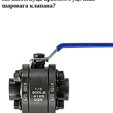
шаровага клапана?